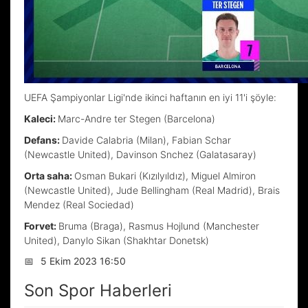
UEFA Şampiyonlar Ligi'nde ikinci haftanın en iyi 11'i şöyle:
Kaleci:
Marc-Andre ter Stegen (Barcelona)
Defans:
Davide Calabria (Milan), Fabian Schar
(Newcastle United), Davinson Snchez (Galatasaray)
Orta saha:
Osman Bukari (Kızılyıldız), Miguel Almiron
(Newcastle United), Jude Bellingham (Real Madrid), Brais
Mendez (Real Sociedad)
Forvet:
Bruma (Braga), Rasmus Hojlund (Manchester
United), Danylo Sikan (Shakhtar Donetsk)
📅
5 Ekim 2023 16:50
Son Spor Haberleri