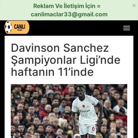
×
Reklam Ve İletişim İçin =
canlimaclar33@gmail.com
Menü
aç
veya
Davinson Sanchez
kapat
Şampiyonlar Ligi’nde
haftanın 11’inde