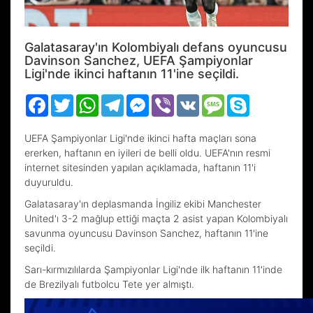
Galatasaray'ın Kolombiyalı defans oyuncusu
Davinson Sanchez, UEFA Şampiyonlar
Ligi'nde ikinci haftanın 11'ine seçildi.
Facebook
Twitter
WhatsApp
Telegram
Messenger
Viber
VK
Message
Skype
UEFA Şampiyonlar Ligi'nde ikinci hafta maçları sona
ererken, haftanın en iyileri de belli oldu. UEFA'nın resmi
internet sitesinden yapılan açıklamada, haftanın 11'i
duyuruldu.
Galatasaray'ın deplasmanda İngiliz ekibi Manchester
United'ı 3-2 mağlup ettiği maçta 2 asist yapan Kolombiyalı
savunma oyuncusu Davinson Sanchez, haftanın 11'ine
seçildi.
Sarı-kırmızılılarda Şampiyonlar Ligi'nde ilk haftanın 11'inde
de Brezilyalı futbolcu Tete yer almıştı.