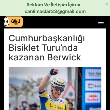
×
Reklam Ve İletişim İçin =
canlimaclar33@gmail.com
Menü
aç
veya
Cumhurbaşkanlığı
kapat
Bisiklet Turu’nda
kazanan Berwick