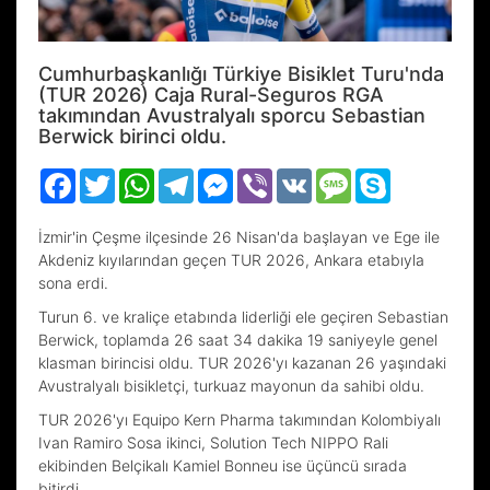
Cumhurbaşkanlığı Türkiye Bisiklet Turu'nda
(TUR 2026) Caja Rural-Seguros RGA
takımından Avustralyalı sporcu Sebastian
Berwick birinci oldu.
Facebook
Twitter
WhatsApp
Telegram
Messenger
Viber
VK
Message
Skype
İzmir'in Çeşme ilçesinde 26 Nisan'da başlayan ve Ege ile
Akdeniz kıyılarından geçen TUR 2026, Ankara etabıyla
sona erdi.
Turun 6. ve kraliçe etabında liderliği ele geçiren Sebastian
Berwick, toplamda 26 saat 34 dakika 19 saniyeyle genel
klasman birincisi oldu. TUR 2026'yı kazanan 26 yaşındaki
Avustralyalı bisikletçi, turkuaz mayonun da sahibi oldu.
TUR 2026'yı Equipo Kern Pharma takımından Kolombiyalı
Ivan Ramiro Sosa ikinci, Solution Tech NIPPO Rali
ekibinden Belçikalı Kamiel Bonneu ise üçüncü sırada
bitirdi.