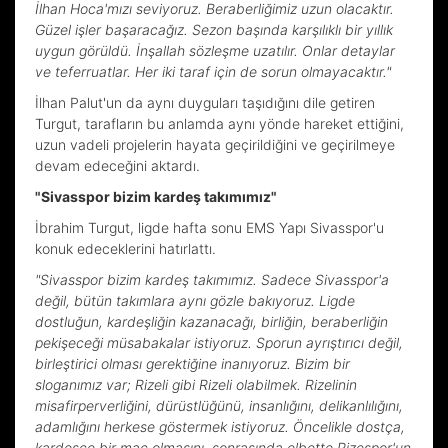
İlhan Hoca'mızı seviyoruz. Beraberliğimiz uzun olacaktır.
Güzel işler başaracağız. Sezon başında karşılıklı bir yıllık
uygun görüldü. İnşallah sözleşme uzatılır. Onlar detaylar
ve teferruatlar. Her iki taraf için de sorun olmayacaktır."
İlhan Palut'un da aynı duyguları taşıdığını dile getiren
Turgut, tarafların bu anlamda aynı yönde hareket ettiğini,
uzun vadeli projelerin hayata geçirildiğini ve geçirilmeye
devam edeceğini aktardı.
"Sivasspor bizim kardeş takımımız"
İbrahim Turgut, ligde hafta sonu EMS Yapı Sivasspor'u
konuk edeceklerini hatırlattı.
"Sivasspor bizim kardeş takımımız. Sadece Sivasspor'a
değil, bütün takımlara aynı gözle bakıyoruz. Ligde
dostluğun, kardeşliğin kazanacağı, birliğin, beraberliğin
pekişeceği müsabakalar istiyoruz. Sporun ayrıştırıcı değil,
birleştirici olması gerektiğine inanıyoruz. Bizim bir
sloganımız var; Rizeli gibi Rizeli olabilmek. Rizelinin
misafirperverliğini, dürüstlüğünü, insanlığını, delikanlılığını,
adamlığını herkese göstermek istiyoruz. Öncelikle dostça,
kardeşçe bir maç olmasını, sonrasında elbette Rizespor'un