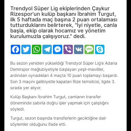
Trendyol Süper Lig ekiplerinden Çaykur
Rizespor'un kulüp başkanı İbrahim Turgut,
ilk 5 haftada maç başına 2 puan ortalaması
tutturduklarını belirterek, "İyi niyetle, canla
başla, ekip olarak hocamız ve yönetim
kurulumuzla çalışıyoruz." dedi.
Facebook
Twitter
WhatsApp
Telegram
Messenger
Viber
VK
Message
Skype
Bu sezon yeniden yükseldiği Trendyol Süper Lig'e Adana
Demirspor mağlubiyetiyle başlayan yeşil-mavililer,
ardından oynadıkları 4 maçta 10 puan toplamayı başardı.
Son 3 maçını galibiyetle kapatan Rize temsilcisi, ligde 3.
sırada yer alıyor.
Kulüp Başkanı İbrahim Turgut, camianın transfer
döneminde sabırla doğru işler yapmak için çalıştığını
söyledi.
Turgut, sezon başında transferlerin geciktiğine dair
söylemler olduğunu ifade etti.