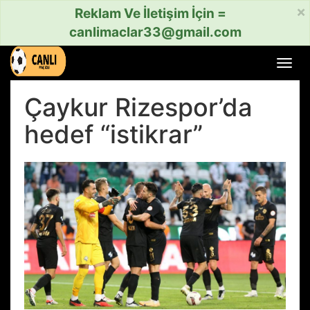
×
Reklam Ve İletişim İçin =
canlimaclar33@gmail.com
Menü
aç
veya
Çaykur Rizespor’da
kapat
hedef “istikrar”