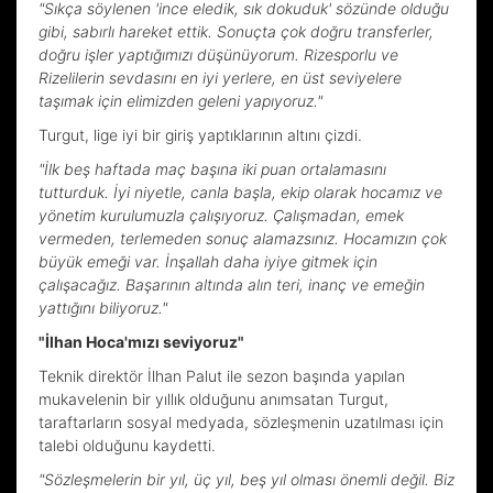
"Sıkça söylenen 'ince eledik, sık dokuduk' sözünde olduğu
gibi, sabırlı hareket ettik. Sonuçta çok doğru transferler,
doğru işler yaptığımızı düşünüyorum. Rizesporlu ve
Rizelilerin sevdasını en iyi yerlere, en üst seviyelere
taşımak için elimizden geleni yapıyoruz."
Turgut, lige iyi bir giriş yaptıklarının altını çizdi.
"İlk beş haftada maç başına iki puan ortalamasını
tutturduk. İyi niyetle, canla başla, ekip olarak hocamız ve
yönetim kurulumuzla çalışıyoruz. Çalışmadan, emek
vermeden, terlemeden sonuç alamazsınız. Hocamızın çok
büyük emeği var. İnşallah daha iyiye gitmek için
çalışacağız. Başarının altında alın teri, inanç ve emeğin
yattığını biliyoruz."
"İlhan Hoca'mızı seviyoruz"
Teknik direktör İlhan Palut ile sezon başında yapılan
mukavelenin bir yıllık olduğunu anımsatan Turgut,
taraftarların sosyal medyada, sözleşmenin uzatılması için
talebi olduğunu kaydetti.
"Sözleşmelerin bir yıl, üç yıl, beş yıl olması önemli değil. Biz