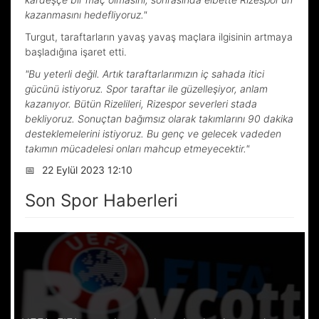
kazanmasını hedefliyoruz."
Turgut, taraftarların yavaş yavaş maçlara ilgisinin artmaya
başladığına işaret etti.
"Bu yeterli değil. Artık taraftarlarımızın iç sahada itici
gücünü istiyoruz. Spor taraftar ile güzelleşiyor, anlam
kazanıyor. Bütün Rizelileri, Rizespor severleri stada
bekliyoruz. Sonuçtan bağımsız olarak takımlarını 90 dakika
desteklemelerini istiyoruz. Bu genç ve gelecek vadeden
takımın mücadelesi onları mahcup etmeyecektir."
📅
22 Eylül 2023 12:10
Son Spor Haberleri