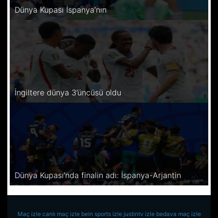
Dünya Kupası İspanya’nın
İngiltere dünya 3’üncüsü oldu
Dünya Kupası’nda finalin adı: İspanya-Arjantin
Maç izle
canlı maç izle
bein sports izle
justintv izle
bedava maç izle