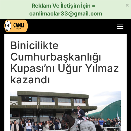
×
Reklam Ve İletişim İçin =
canlimaclar33@gmail.com
Menü
aç
veya
Binicilikte
kapat
Cumhurbaşkanlığı
Kupası’nı Uğur Yılmaz
kazandı