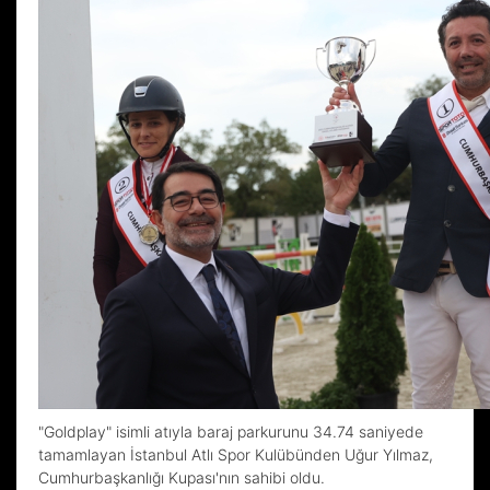
"Goldplay" isimli atıyla baraj parkurunu 34.74 saniyede
tamamlayan İstanbul Atlı Spor Kulübünden Uğur Yılmaz,
Cumhurbaşkanlığı Kupası'nın sahibi oldu.