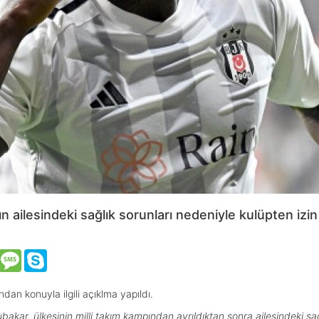
 ailesindeki sağlık sorunları nedeniyle kulüpten izin 
VK
Message
Skype
an konuyla ilgili açıklma yapıldı.
kar, ülkesinin milli takım kampından ayrıldıktan sonra ailesindeki sağ