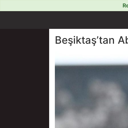
Re
Beşiktaş’tan A