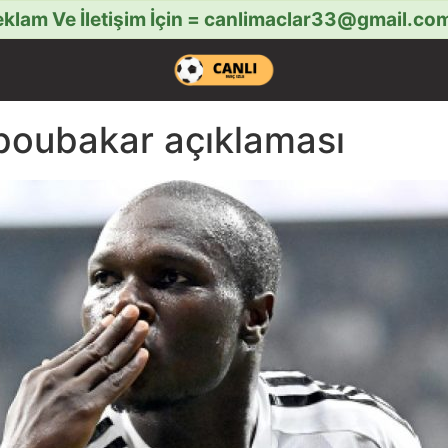
klam Ve İletişim İçin =
canlimaclar33@gmail.co
boubakar açıklaması