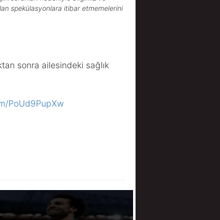
ılan spekülasyonlara itibar etmemelerini
tan sonra ailesindeki sağlık
.com/PoUd9PupXw