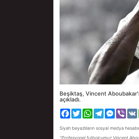
Beşiktaş, Vincent Aboubakar'ın
açıkladı.
Facebook
Twitter
WhatsApp
Telegram
Messenger
Viber
Siyah beyazlıların sosyal medya hesabınd
''Profesyonel futbolcumuz Vincent Abouba