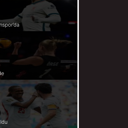
spor’da
de
oldu