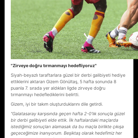
"Zirveye doğru tırmanmayı hedefliyoruz"
Siyah-beyazlı taraftarlara güzel bir derbi galibiyeti hediye
ettiklerini aktaran Gizem Gönültaş, 5 hafta sonunda 8
puanla 7. sırada yer aldıkları ligde zirveye doğru
tırmanmayı hedeflediklerini belirtti.
Gizem, iyi bir takım oluşturduklarını dile getirdi.
"Galatasaray karşısında geçen hafta 2-0'lık sonuçla güzel
bir derbi galibiyeti elde ettik. İlk haftalardaki maçlarda
istediğimiz sonuçları alamasak da bu maçla birlikte çıkışa
geçeceğimize inanıyorum. Beşiktaş olarak hedefimiz her