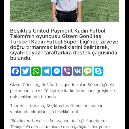
Beşiktaş United Payment Kadın Futbol
Takımı'nın oyuncusu Gizem Gönültaş,
Turkcell Kadın Futbol Süper Ligi'nde zirveye
doğru tırmanmak istediklerini belirterek,
siyah-beyazlı taraftarlara destek çağrısında
bulundu.
Facebook
Twitter
WhatsApp
Telegram
Messenger
Viber
VK
Message
Skype
Gizem Gönültaş, ilk 5 haftası geride kalan Süper Lig'deki
performansları ve Türkiye'de kadın futbolunun gelişimine
dair açıklamada bulundu.
Tecrübeli futbolcu, Beşiktaş taraftarına her zaman
yanlarında oldukları için teşekkür etti.
"Büyük taraftarımızın her zaman desteğini görüyoruz.
Türkiye'nin neresinde olursa olsun gittiğimiz her yerde