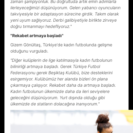
zaman şampiyonluk. Bu doğrultuda artık emin adımlarla
ilerleyeceğimizi düşünüyorum. Gelen yabancı oyuncuların
takviyesiyle bir adaptasyon sürecine girdik. Takım olarak
yeni uyum sağlıyoruz. Derbi galibiyetiyle birlikte zirveye
doğru tırmanmayı hedefliyoruz."
"Rekabet artmaya başladı"
Gizem Gönültaş, Türkiye'de kadın futbolunda gelişme
olduğunu vurguladı.
"Diğer kulüplerin de lige katılmasıyla kadın futbolunun
bilinirliği artmaya başladı. Gerek Türkiye Futbol
Federasyonu gerek Beşiktaş Kulübü, bize desteklerini
esirgemiyor. Kulübümüz her alanda bizleri ön plana
çıkarmaya çalışıyor. Rekabet daha da artmaya başladı.
Kadın futbolunun ülkemizde daha da ileri seviyelere
geleceğini düşünüyorum. Yurt dışında olduğu gibi
ülkemizde de statların dolacağına inanıyorum."