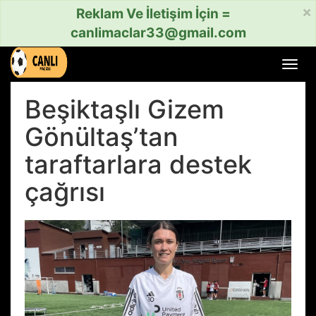
×
Reklam Ve İletişim İçin =
canlimaclar33@gmail.com
Menü
aç
veya
Beşiktaşlı Gizem
kapat
Gönültaş’tan
taraftarlara destek
çağrısı