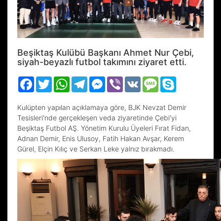
Beşiktaş Kulübü Başkanı Ahmet Nur Çebi,
siyah-beyazlı futbol takımını ziyaret etti.
Facebook
Twitter
WhatsApp
Telegram
Messenger
Viber
VK
Message
Skype
Kulüpten yapılan açıklamaya göre, BJK Nevzat Demir
Tesisleri'nde gerçekleşen veda ziyaretinde Çebi'yi
Beşiktaş Futbol AŞ. Yönetim Kurulu Üyeleri Fırat Fidan,
Adnan Demir, Enis Ulusoy, Fatih Hakan Avşar, Kerem
Gürel, Elçin Kılıç ve Serkan Leke yalnız bırakmadı.