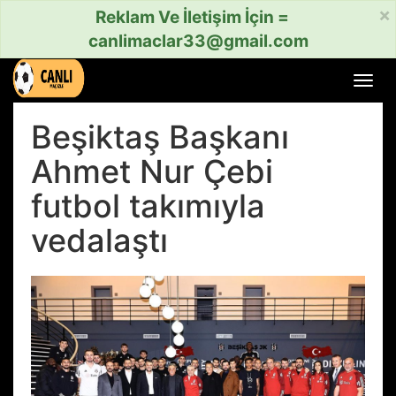
×
Reklam Ve İletişim İçin =
canlimaclar33@gmail.com
Menü
aç
veya
Beşiktaş Başkanı
kapat
Ahmet Nur Çebi
futbol takımıyla
vedalaştı