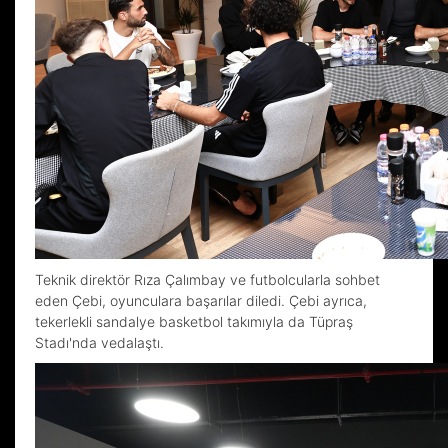
Teknik direktör Rıza Çalımbay ve futbolcularla sohbet
eden Çebi, oyunculara başarılar diledi. Çebi ayrıca,
tekerlekli sandalye basketbol takımıyla da Tüpraş
Stadı'nda vedalaştı.