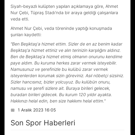
Siyah-beyazlı kulüpten yapılan açıklamaya göre, Ahmet
Nur Çebi, Tüpraş Stadı'nda bir araya geldiği çalışanlara
veda etti.
Ahmet Nur Çebi, veda töreninde yaptığı konuşmada
şunları kaydetti:
"Ben Beşiktaş'a hizmet ettim. Sizler de en az benim kadar
Beşiktaş'a hizmet ettiniz ve alın terinizin karşılığını aldınız.
Ben de Beşiktaş'a hizmet etmiş olmanın onurunu kendime
paye aldım. Bu kuruma herkes zarar vermek isteyebilir.
Namusunuz ve şerefinizle bu kulübü zarar vermek
isteyenlerden korumak sizin göreviniz. Asıl nöbetçi sizsiniz.
Sizler hancısınız, bizler yolcuyuz. Bu kulübün onuru,
namusu ve şerefi sizlere ait. Buraya birileri gelecek,
buradan birileri gidecek. Bu kurum 120 yıldır ayakta.
Hakkınızı helal edin, ben size hakkımı helal ettim."
📅
1 Aralık 2023 16:05
Son Spor Haberleri