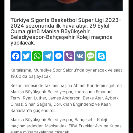
Türkiye Sigorta Basketbol Süper Ligi 2023-
2024 sezonunda ilk hava atışı, 29 Eylül
Cuma günü Manisa Büyükşehir
Belediyespor-Bahçeşehir Koleji maçında
yapılacak.
Facebook
Twitter
WhatsApp
Telegram
Messenger
Viber
VK
Message
Skype
Karşılaşma, Muradiye Spor Salonu'nda oynanacak ve saat
19.00'da başlayacak.
Sezon öncesinde takımın başına Ahmet Kandemir'i getiren
Manisa Büyükşehir Belediyespor, kadrosunu Emanuel
Terry, Ryan Luther, James Anderson, Berke Atar, Ayberk
Olmaz, Sinan Sağlam, Dorukhan Engindeniz ve Kaan
Sarıaslan'la güçlendirdi.
Manisa Büyükşehir Belediyespor, Bahçeşehir Koleji
maçının ardından Manisa'daki FIBA Erkekler Avrupa Kupası
eleme müsabakalarına çıkacak.