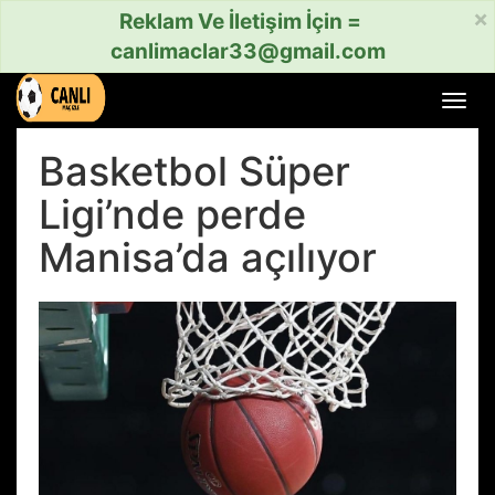
×
Reklam Ve İletişim İçin =
canlimaclar33@gmail.com
Menü
aç
veya
Basketbol Süper
kapat
Ligi’nde perde
Manisa’da açılıyor