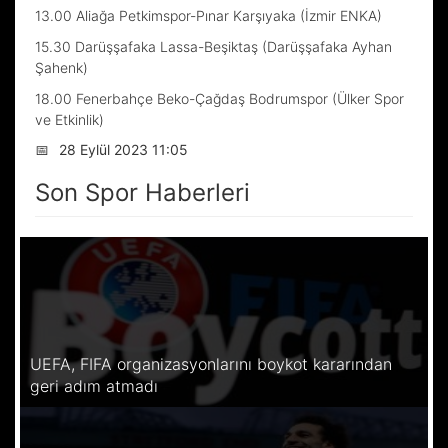
13.00 Aliağa Petkimspor-Pınar Karşıyaka (İzmir ENKA)
15.30 Darüşşafaka Lassa-Beşiktaş (Darüşşafaka Ayhan
Şahenk)
18.00 Fenerbahçe Beko-Çağdaş Bodrumspor (Ülker Spor
ve Etkinlik)
📅
28 Eylül 2023 11:05
Son Spor Haberleri
UEFA, FIFA organizasyonlarını boykot kararından
geri adım atmadı