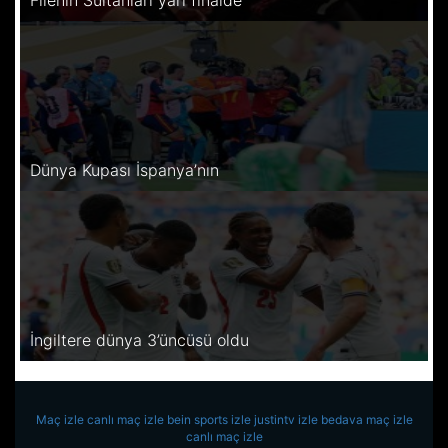
Dünya Kupası İspanya’nın
İngiltere dünya 3’üncüsü oldu
Maç izle
canlı maç izle
bein sports izle
justintv izle
bedava maç izle
canlı maç izle