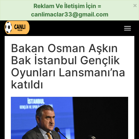
×
Reklam Ve İletişim İçin =
canlimaclar33@gmail.com
Menü
aç
veya
Bakan Osman Aşkın
kapat
Bak İstanbul Gençlik
Oyunları Lansmanı’na
katıldı