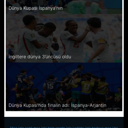
Dünya Kupası İspanya’nın
İngiltere dünya 3’üncüsü oldu
Dünya Kupası’nda finalin adı: İspanya-Arjantin
Maç izle
canlı maç izle
bein sports izle
justintv izle
bedava maç izle