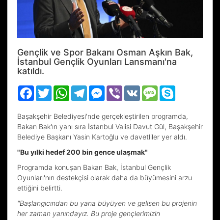
Gençlik ve Spor Bakanı Osman Aşkın Bak,
İstanbul Gençlik Oyunları Lansmanı'na
katıldı.
Facebook
Twitter
WhatsApp
Telegram
Messenger
Viber
VK
Message
Skype
Başakşehir Belediyesi'nde gerçekleştirilen programda,
Bakan Bak'ın yanı sıra İstanbul Valisi Davut Gül, Başakşehir
Belediye Başkanı Yasin Kartoğlu ve davetliler yer aldı.
"Bu yılki hedef 200 bin gence ulaşmak"
Programda konuşan Bakan Bak, İstanbul Gençlik
Oyunları'nın destekçisi olarak daha da büyümesini arzu
ettiğini belirtti.
"Başlangıcından bu yana büyüyen ve gelişen bu projenin
her zaman yanındayız. Bu proje gençlerimizin