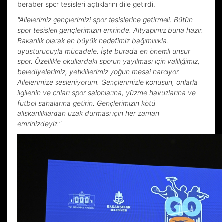
beraber spor tesisleri açtıklarını dile getirdi.
"Ailelerimiz gençlerimizi spor tesislerine getirmeli. Bütün
spor tesisleri gençlerimizin emrinde. Altyapımız buna hazır.
Bakanlık olarak en büyük hedefimiz bağımlılıkla,
uyuşturucuyla mücadele. İşte burada en önemli unsur
spor. Özellikle okullardaki sporun yayılması için valiliğimiz,
belediyelerimiz, yetkililerimiz yoğun mesai harcıyor.
Ailelerimize sesleniyorum. Gençlerimizle konuşun, onlarla
ilgilenin ve onları spor salonlarına, yüzme havuzlarına ve
futbol sahalarına getirin. Gençlerimizin kötü
alışkanlıklardan uzak durması için her zaman
emrinizdeyiz."