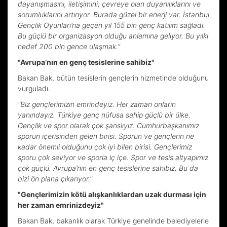
dayanışmasını, iletişimini, çevreye olan duyarlılıklarını ve
sorumluklarını artırıyor. Burada güzel bir enerji var. İstanbul
Gençlik Oyunları’na geçen yıl 155 bin genç katılım sağladı.
Bu güçlü bir organizasyon olduğu anlamına geliyor. Bu yılki
hedef 200 bin gence ulaşmak."
"Avrupa’nın en genç tesislerine sahibiz"
Bakan Bak, bütün tesislerin gençlerin hizmetinde olduğunu
vurguladı.
"Biz gençlerimizin emrindeyiz. Her zaman onların
yanındayız. Türkiye genç nüfusa sahip güçlü bir ülke.
Gençlik ve spor olarak çok şanslıyız. Cumhurbaşkanımız
sporun içerisinden gelen birisi. Sporun ve gençlerin ne
kadar önemli olduğunu çok iyi bilen birisi. Gençlerimiz
sporu çok seviyor ve sporla iç içe. Spor ve tesis altyapımız
çok güçlü. Avrupa’nın en genç tesislerine sahibiz. Bu da
bizi ön plana çıkarıyor."
"Gençlerimizin kötü alışkanlıklardan uzak durması için
her zaman emrinizdeyiz"
Bakan Bak, bakanlık olarak Türkiye genelinde belediyelerle