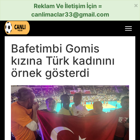
×
Reklam Ve İletişim İçin =
canlimaclar33@gmail.com
Menü
aç
veya
Bafetimbi Gomis
kapat
kızına Türk kadınını
örnek gösterdi