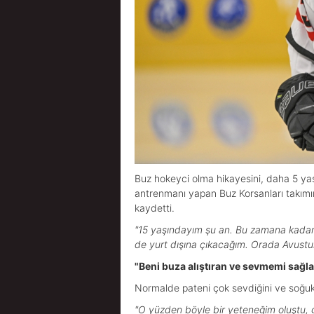
Buz hokeyci olma hikayesini, daha 5 ya
antrenmanı yapan Buz Korsanları takımını
kaydetti.
"15 yaşındayım şu an. Bu zamana kadar
de yurt dışına çıkacağım. Orada Avustu
"Beni buza alıştıran ve sevmemi sağl
Normalde pateni çok sevdiğini ve soğuk 
"O yüzden böyle bir yeteneğim oluştu, 