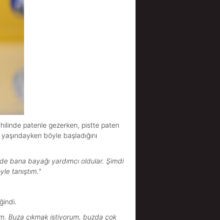
ilinde patenle gezerken, pistte paten
6 yaşındayken böyle başladığını
de bana bayağı yardımcı oldular. Şimdi
le tanıştım."
ğindi.
um. Buza çıkmak istiyorum, buzda çok