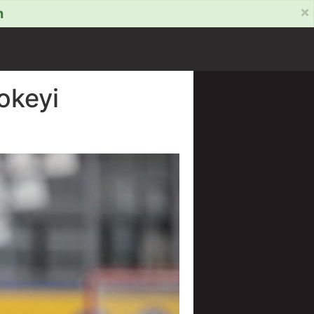
×
m
okeyi