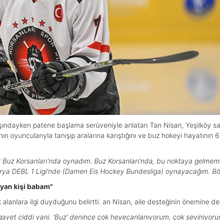
şındayken patene başlama serüveniyle anlatan Tan Nisan, Yeşilköy sah
n oyuncularıyla tanışıp aralarına karıştığını ve buz hokeyi hayatının 
 Buz Korsanları'nda oynadım. Buz Korsanları'nda, bu noktaya gelmem
rya DEBL 1 Ligi'nde (Damen Eis Hockey Bundesliga) oynayacağım. Böy
ayan kişi babam"
alanlara ilgi duyduğunu belirtti. an Nisan, aile desteğinin önemine de
gayet ciddi yani. 'Buz' denince çok heyecanlanıyorum, çok seviniyor