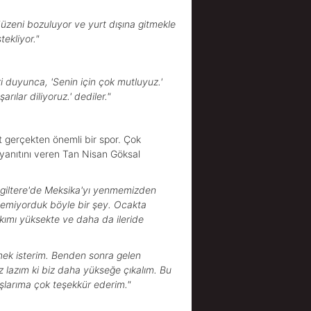
üzeni bozuluyor ve yurt dışına gitmekle
ekliyor."
 duyunca, 'Senin için çok mutluyuz.'
ılar diliyoruz.' dediler."
t gerçekten önemli bir spor. Çok
" yanıtını veren Tan Nisan Göksal
İngiltere'de Meksika'yı yenmemizden
eklemiyorduk böyle bir şey. Ocakta
akımı yüksekte ve daha da ileride
örmek isterim. Benden sonra gelen
z lazım ki biz daha yükseğe çıkalım. Bu
şlarıma çok teşekkür ederim."