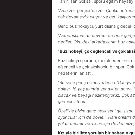
Tan Nisan Göksal, sporu eğitim hayatıyla 
"Ama zor, gerçekten zor. Çünkü antrenma
çok devamsızlık oluyor ve geri kalıyor
Genç buz hokeyci, yurt dışına gidecek 
"Arkadaşlarım da çevrem de beni gerçekt
dediler. Okuldaki arkadaşlarım buz hokeyi
"Buz hokeyi, çok eğlenceli ve çok aks
Buz hokeyi sporunu, merak edenlere, öze
eğlenceli ve çok aksiyonlu bir spor. Çok
hedeflerini anlattı.
"Bu sene genç olimpiyatlarına (Gangwon 
dolayı. 18 yaş altında yendikten sonra 1
olacak ve bayağı hazırlanıyoruz. Çok azi
görmek isterim.
Özellikle bizim genç nesil yeni gelişiyo
oyuncular için de böyle... Hani onların 
yolda destek verdikleri için devletimiz
Kızıyla birlikte yorulan bir babanın g