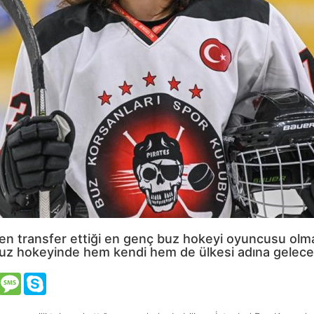
den transfer ettiği en genç buz hokeyi oyuncusu olm
buz hokeyinde hem kendi hem de ülkesi adına gelec
VK
Message
Skype