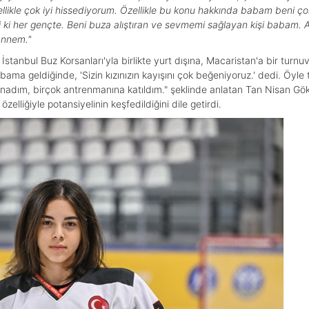
likle çok iyi hissediyorum.
Özellikle bu konu hakkında babam beni ço
i ki her gençte. Beni buza alıştıran ve sevmemi sağlayan kişi babam. 
annem."
İstanbul Buz Korsanları'yla birlikte yurt dışına, Macaristan'a bir turn
bama geldiğinde, 'Sizin kızınızın kayışını çok beğeniyoruz.' dedi. Öyle 
dım, birçok antrenmanına katıldım." şeklinde anlatan Tan Nisan Göksa
zelliğiyle potansiyelinin keşfedildiğini dile getirdi.