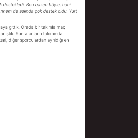
k destekledi. Ben bazen böyle, hani
Annem de aslında çok destek oldu. Yurt
uvaya gittik. Orada bir takımla maç
tanıştık. Sonra onların takımında
l, diğer sporculardan ayrıldığı en