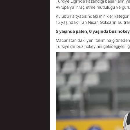
Türkiye Ligi'nde kazandığı başarıların y
Avrupa'ya ihraç etme mutluluğu ve guru
Kulübün altyapısındaki minikler kategori
15 yaşındaki Tan Nisan Göksal'ın bu tran
5 yaşında paten, 6 yaşında buz hokey
Macaristan'daki yeni takımına gitmede
Türkiye'de buz hokeyinin geleceğiyle ilg