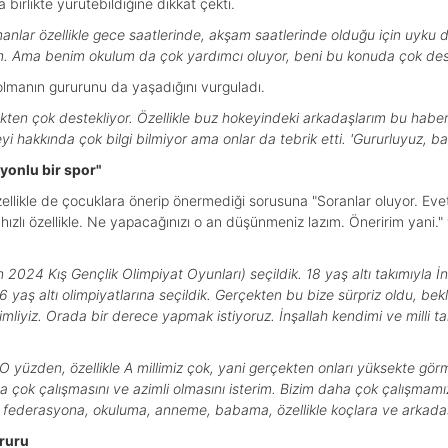
birlikte yürütebildiğine dikkat çekti.
nlar özellikle gece saatlerinde, akşam saatlerinde olduğu için uyku d
um. Ama benim okulum da çok yardımcı oluyor, beni bu konuda çok dest
olmanın gururunu da yaşadığını vurguladı.
en çok destekliyor. Özellikle buz hokeyindeki arkadaşlarım bu haberi
 hakkında çok bilgi bilmiyor ama onlar da tebrik etti. 'Gururluyuz, başar
iyonlu bir spor"
llikle de çocuklara önerip önermediği sorusuna "Soranlar oluyor. Eve
 hızlı özellikle. Ne yapacağınızı o an düşünmeniz lazım. Öneririm yani.
2024 Kış Gençlik Olimpiyat Oyunları) seçildik. 18 yaş altı takımıyla 
6 yaş altı olimpiyatlarına seçildik. Gerçekten bu bize sürpriz oldu, b
mliyiz. Orada bir derece yapmak istiyoruz. İnşallah kendimi ve milli t
r. O yüzden, özellikle A millimiz çok, yani gerçekten onları yüksekte g
da çok çalışmasını ve azimli olmasını isterim. Bizim daha çok çalışmamı
e, federasyona, okuluma, anneme, babama, özellikle koçlara ve arkada
ururu