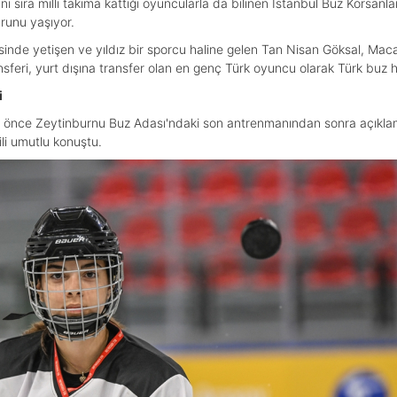
anı sıra milli takıma kattığı oyuncularla da bilinen İstanbul Buz Korsan
runu yaşıyor.
sinde yetişen ve yıldız bir sporcu haline gelen Tan Nisan Göksal, Maca
sferi, yurt dışına transfer olan en genç Türk oyuncu olarak Türk buz h
i
n önce Zeytinburnu Buz Adası'ndaki son antrenmanından sonra açıklam
ili umutlu konuştu.