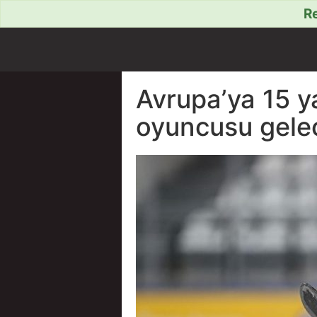
Re
Avrupa’ya 15 y
oyuncusu gele