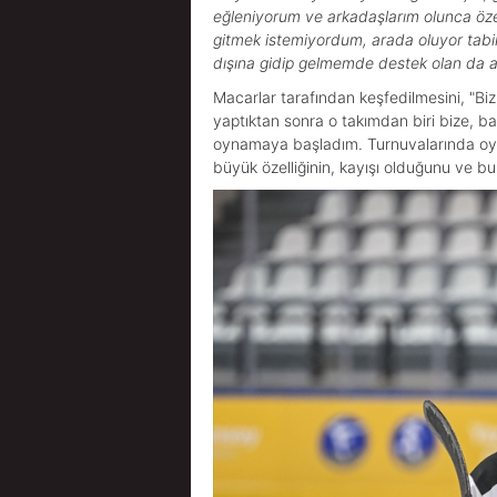
eğleniyorum ve arkadaşlarım olunca özel
gitmek istemiyordum, arada oluyor tabi
dışına gidip gelmemde destek olan da 
Macarlar tarafından keşfedilmesini, "Biz 
yaptıktan sonra o takımdan biri bize, ba
oynamaya başladım. Turnuvalarında oyna
büyük özelliğinin, kayışı olduğunu ve bu ö