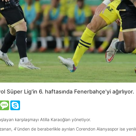
 Süper Lig'in 6. haftasında Fenerbahçe'yi ağırlıyor.
VK
Message
Skype
layan karşılaşmayı Atilla Karaoğlan yönetiyor.
azanan, 4'ünden de beraberlikle ayrılan Corendon Alanyaspor ise yenil