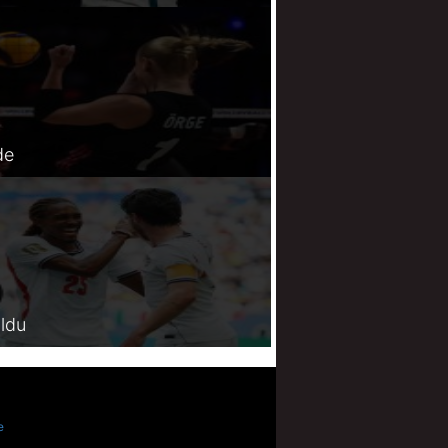
de
oldu
e