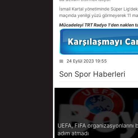
İsmail Kartal yönetiminde Süper Lig'deki
maçında yenilgi yüzü görmeyerek 11 maçt
Mücadeleyi TRT Radyo 1'den naklen tak
📅
24 Eylül 2023 19:55
Son Spor Haberleri
UEFA, FIFA organizasyonlarını b
adım atmadı