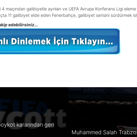
 4 maçından galibiyetle ayrılan ve UEFA Avrupa Konferans Ligi eleme turl
a 11 galibiyet elde eden Fenerbahçe, galibiyet serisini sürdürmek ist
ip edebilirsiniz...
oykot kararından geri
Muhammed Salah Trabzon