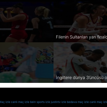
Filenin Sultanları yarı final
İngiltere dünya 3’üncüsü 
Maç izle
canlı maç izle
bein sports izle
justintv izle
bedava maç izle
canlı maç izl