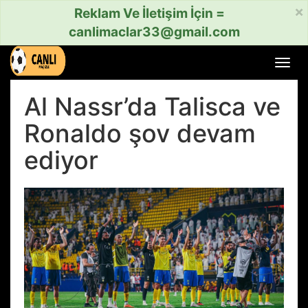
×
Reklam Ve İletişim İçin =
canlimaclar33@gmail.com
Menü
aç
veya
Al Nassr’da Talisca ve
kapat
Ronaldo şov devam
ediyor