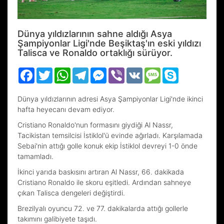
Dünya yıldızlarının sahne aldığı Asya
Şampiyonlar Ligi'nde Beşiktaş'ın eski yıldızı
Talisca ve Ronaldo ortaklığı sürüyor.
Facebook
Twitter
WhatsApp
Telegram
Messenger
Viber
VK
Message
Skype
Dünya yıldızlarının adresi Asya Şampiyonlar Ligi'nde ikinci
hafta heyecanı devam ediyor.
Cristiano Ronaldo'nun formasını giydiği Al Nassr,
Tacikistan temsilcisi İstiklol'ü evinde ağırladı. Karşılamada
Sebai'nin attığı golle konuk ekip İstiklol devreyi 1-0 önde
tamamladı.
İkinci yarıda baskısını artıran Al Nassr, 66. dakikada
Cristiano Ronaldo ile skoru eşitledi. Ardından sahneye
çıkan Talisca dengeleri değiştirdi.
Brezilyalı oyuncu 72. ve 77. dakikalarda attığı gollerle
takımını galibiyete taşıdı.