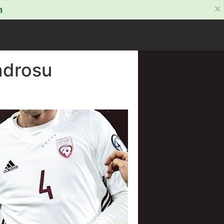
×
m
kadrosu