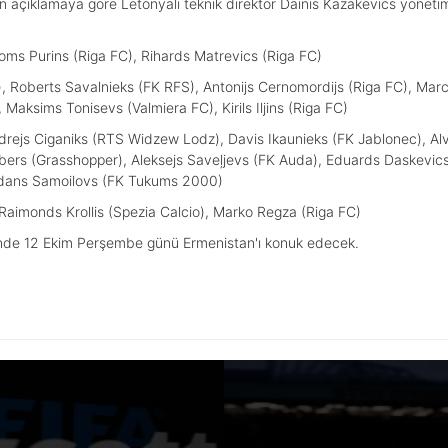
 açıklamaya göre Letonyalı teknik direktör Dainis Kazakevics yönet
oms Purins (Riga FC), Rihards Matrevics (Riga FC)
Roberts Savalnieks (FK RFS), Antonijs Cernomordijs (Riga FC), Marci
 Maksims Tonisevs (Valmiera FC), Kirils Iljins (Riga FC)
ndrejs Ciganiks (RTS Widzew Lodz), Davis Ikaunieks (FK Jablonec), Al
obers (Grasshopper), Aleksejs Saveļjevs (FK Auda), Eduards Daskevics
ogdans Samoilovs (FK Tukums 2000)
Raimonds Krollis (Spezia Calcio), Marko Regza (Riga FC)
nde 12 Ekim Perşembe günü Ermenistan'ı konuk edecek.