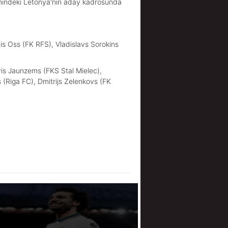
imindeki Letonya'nın aday kadrosunda
s Oss (FK RFS), Vladislavs Sorokins
vis Jaunzems (FKS Stal Mielec),
 (Riga FC), Dmitrijs Zelenkovs (FK