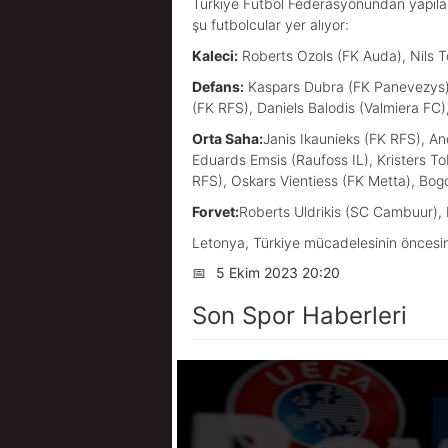
Türkiye Futbol Federasyonundan yapılan
şu futbolcular yer alıyor:
Kaleci:
Roberts Ozols (FK Auda), Nils T
Defans:
Kaspars Dubra (FK Panevezys), 
(FK RFS), Daniels Balodis (Valmiera FC),
Orta Saha:
Janis Ikaunieks (FK RFS), A
Eduards Emsis (Raufoss IL), Kristers T
RFS), Oskars Vientiess (FK Metta), B
Forvet:
Roberts Uldrikis (SC Cambuur), 
Letonya, Türkiye mücadelesinin öncesi
📅
5 Ekim 2023 20:20
Son Spor Haberleri