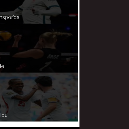
spor’da
de
oldu