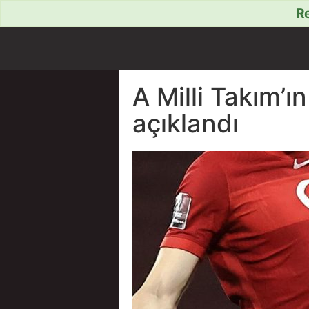
Re
A Milli Takım’ı
açıklandı