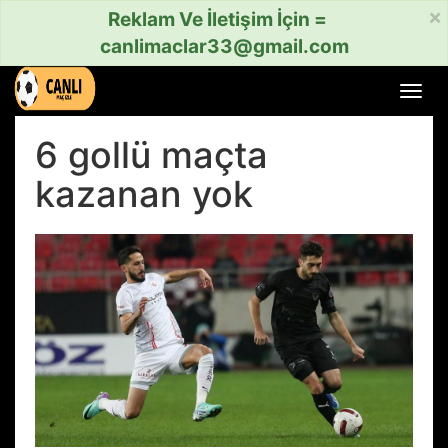
×
Reklam Ve İletişim İçin =
canlimaclar33@gmail.com
Menü
aç
veya
6 gollü maçta
kapat
kazanan yok