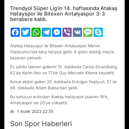
Trendyol Süper Lig'in 14. haftasında Atakaş
Hatayspor ile Bitexen Antalyaspor 3-3
berabere kaldı.
Facebook
Twitter
WhatsApp
Telegram
Messenger
Viber
VK
Message
Skype
Atakaş Hatayspor ile Bitexen Antalyaspor Mersin
Stadyumu'nda karşı karşıya geldi. 6 golün atıldığı maçta
kazanan çıkmadı.
Ev sahibi takımın gollerini 19. dakikada Carlos Strandberg,
62'de Kerim Alıcı ve 71'de Guy-Marcelin Kilama kaydetti.
Konuk ekibin golleri 35. dakikada Erdoğan Yeşilyurt, 57 ile
88. dakikada Adam Buksa'dan geldi.
Bu sonucun ardından Atakaş Hatayspor puanını 18'e,
Antalyaspor ise 20'ye yükseltti.
📅
1 Aralık 2023 22:35
Son Spor Haberleri