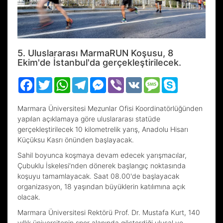
5. Uluslararası MarmaRUN Koşusu, 8
Ekim'de İstanbul'da gerçekleştirilecek.
Facebook
Twitter
WhatsApp
Telegram
Messenger
Viber
VK
Message
Skype
Marmara Üniversitesi Mezunlar Ofisi Koordinatörlüğünden
yapılan açıklamaya göre uluslararası statüde
gerçekleştirilecek 10 kilometrelik yarış, Anadolu Hisarı
Küçüksu Kasrı önünden başlayacak.
Sahil boyunca koşmaya devam edecek yarışmacılar,
Çubuklu İskelesi'nden dönerek başlangıç noktasında
koşuyu tamamlayacak. Saat 08.00'de başlayacak
organizasyon, 18 yaşından büyüklerin katılımına açık
olacak.
Marmara Üniversitesi Rektörü Prof. Dr. Mustafa Kurt, 140
yıllık üniversitenin spor alanında gösterdiği ulusal ve