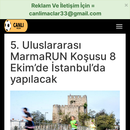
×
Reklam Ve İletişim İçin =
canlimaclar33@gmail.com
Menü
aç
veya
5. Uluslararası
kapat
MarmaRUN Koşusu 8
Ekim’de İstanbul’da
yapılacak