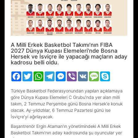
A Milli Erkek Basketbol Takımı'nın FIBA
2027 Dünya Kupası Elemeleri'nde Bosna
Hersek ve İsviçre ile yapacağı maçların aday
kadrosu belli oldu.
Facebook
Twitter
WhatsApp
Telegram
Messenger
Viber
VK
Message
Skype
Türkiye Basketbol Federasyonundan yapılan açıklamaya
göre Dünya Kupası Elemeleri C Grubu'nda yer alan milli
takım, 2 Temmuz Perşembe günü Bosna Hersek'e konuk
olacak. Ay-yıldızlılar, 6 Temmuz Pazartesi günü ise
İsviçre'yi ağırlayacak.
Başantrenör Ergin Ataman'ın yönetimindeki A Milli Erkek
Basketbol Takımı'nın aday kadrosunda şu oyuncular yer