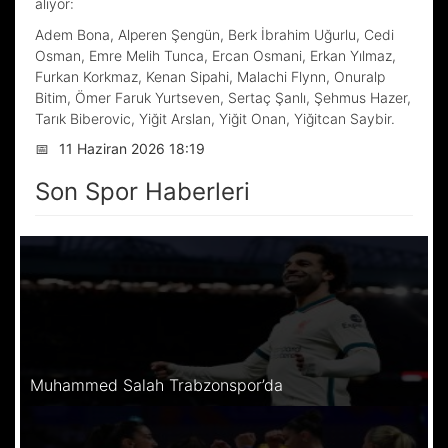
alıyor:
Adem Bona, Alperen Şengün, Berk İbrahim Uğurlu, Cedi
Osman, Emre Melih Tunca, Ercan Osmani, Erkan Yılmaz,
Furkan Korkmaz, Kenan Sipahi, Malachi Flynn, Onuralp
Bitim, Ömer Faruk Yurtseven, Sertaç Şanlı, Şehmus Hazer,
Tarık Biberovic, Yiğit Arslan, Yiğit Onan, Yiğitcan Saybir.
📅
11 Haziran 2026 18:19
Son Spor Haberleri
Muhammed Salah Trabzonspor’da