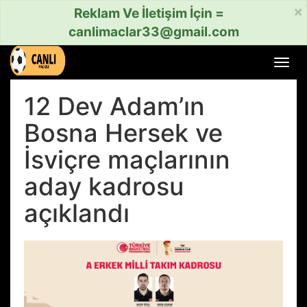
×
Reklam Ve İletişim İçin =
canlimaclar33@gmail.com
Menü
aç
veya
12 Dev Adam’ın
kapat
Bosna Hersek ve
İsviçre maçlarının
aday kadrosu
açıklandı