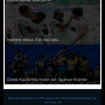
İngiltere dünya 3’üncüsü oldu
Dünya Kupası’nda finalin adı: İspanya-Arjantin
Maç izle
canlı maç izle
bein sports izle
justintv izle
bedava maç izle
canlı maç izle